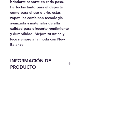
brindarte soporte en cada paso.
Perfectas tanto para el deporte
como para el uso diario, estas
zapatillas combinan tecnología
avanzada y materiales de alta
calidad para ofrecerte rendimiento
y durabilidad. Mejora tu rutina y
luce siempre a la moda con New
Balance.
INFORMACIÓN DE
PRODUCTO
Bienvenido a nuestra tienda en
línea, tu destino definitivo para
descubrir los icónicos productos de
New Balance. Con una tradición de
más de un siglo en la innovación y
la excelencia, New Balance ha
establecido un estándar en el