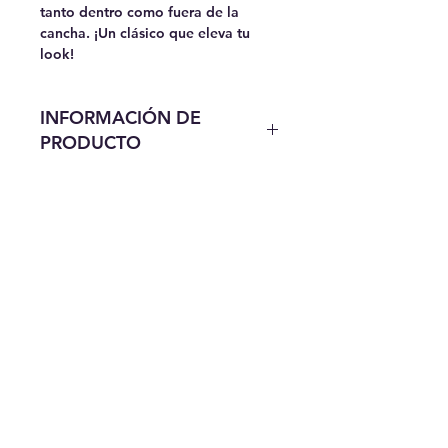
tanto dentro como fuera de la
cancha. ¡Un clásico que eleva tu
look!
INFORMACIÓN DE
PRODUCTO
Descubre la esencia de la elegancia
y la innovación con los Air Jordan 4,
una pieza icónica en la historia del
calzado deportivo. En nuestra
tienda en línea, te ofrecemos una
exclusiva selección de estos
legendarios sneakers que han
trascendido el tiempo para
convertirse en un símbolo de estilo
y desempeño.
Lanzado originalmente en 1989, el
Air Jordan 4 no solo revolucionó el
baloncesto con su tecnología de