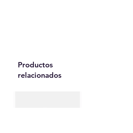
vida. ¡Haz tu compra hoy y únete a
la historia de la moda y el
baloncesto!
Productos
relacionados